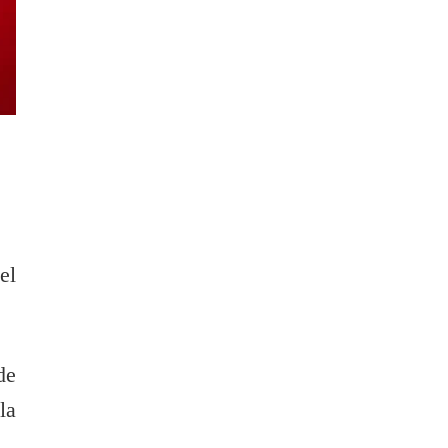
el
de
la