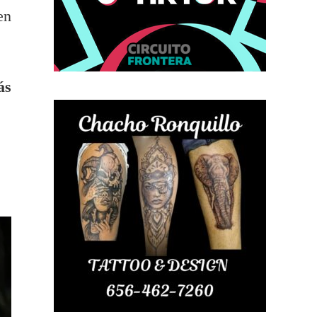
en
ás