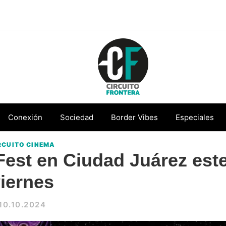
Circuito
Conéctate
Frontera
con
Conexión
Sociedad
Border Vibes
Especiales
la
RCUITO CINEMA
frontera
Fest en Ciudad Juárez est
iernes
10.10.2024