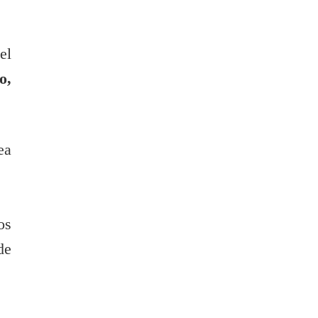
el
o,
ea
os
de