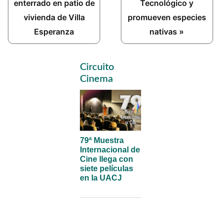
Post:
Post:
enterrado en patio de
Tecnológico y
vivienda de Villa
promueven especies
Esperanza
nativas »
Primary
Circuito
Sidebar
Cinema
79ª Muestra
Internacional de
Cine llega con
siete películas
en la UACJ