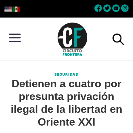
Skip
Skip
Skip
Skip
to
to
to
to
primary
main
primary
footer
navigation
content
sidebar
Circuito
Conéctate
Frontera
con
SEGURIDAD
la
Detienen a cuatro por
frontera
presunta privación
ilegal de la libertad en
Oriente XXI