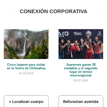
CONEXIÓN CORPORATIVA
Cinco lugares para visitar
Juarenses ganan 28
en la Sierra de Chihuahua
medallas y el segundo
lugar en torneo
01.08.2026
macroregional
30.07.2026
Previous
Next
« Localizan cuerpo
Reforestan avenida