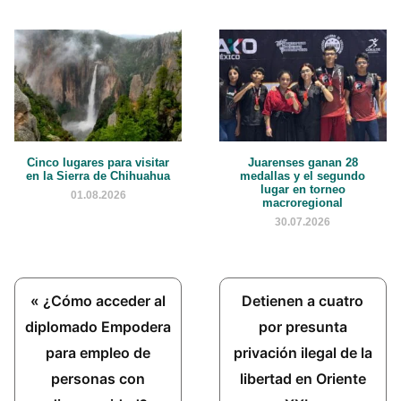
Cinco lugares para visitar
Juarenses ganan 28
en la Sierra de Chihuahua
medallas y el segundo
lugar en torneo
01.08.2026
macroregional
30.07.2026
Previous
Next
« ¿Cómo acceder al
Detienen a cuatro
Post:
Post:
diplomado Empodera
por presunta
para empleo de
privación ilegal de la
personas con
libertad en Oriente