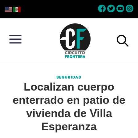
Skip
Skip
Skip
Skip
to
to
to
to
primary
main
primary
footer
navigation
content
sidebar
Circuito
Conéctate
Frontera
con
SEGURIDAD
la
Localizan cuerpo
frontera
enterrado en patio de
vivienda de Villa
Esperanza