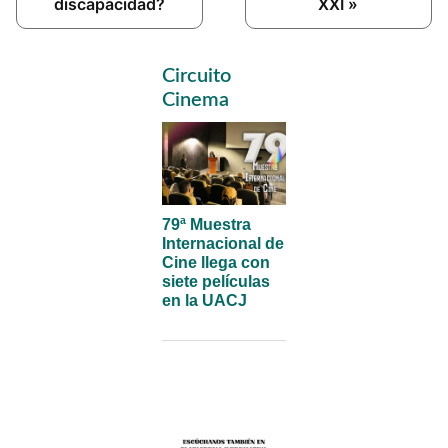
discapacidad?
XXI »
Primary
Circuito
Sidebar
Cinema
79ª Muestra
Internacional de
Cine llega con
siete películas
en la UACJ