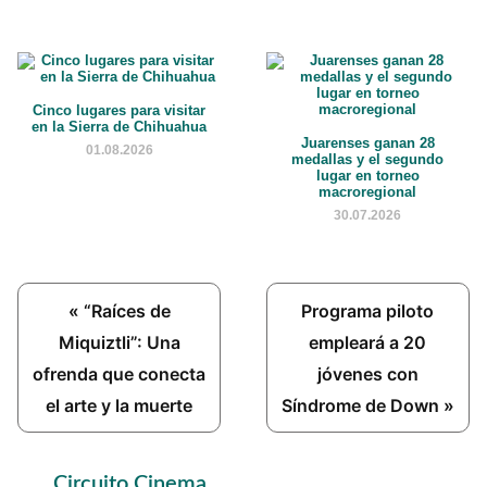
Cinco lugares para visitar
en la Sierra de Chihuahua
Juarenses ganan 28
01.08.2026
medallas y el segundo
lugar en torneo
macroregional
30.07.2026
Previous
Next
« “Raíces de
Programa piloto
Post:
Post:
Miquiztli”: Una
empleará a 20
ofrenda que conecta
jóvenes con
el arte y la muerte
Síndrome de Down »
Primary
Circuito Cinema