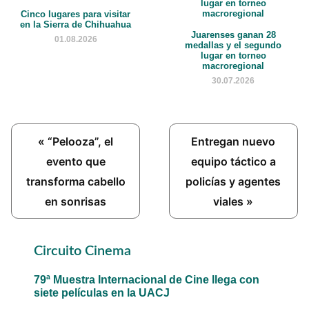
Cinco lugares para visitar
en la Sierra de Chihuahua
Juarenses ganan 28
01.08.2026
medallas y el segundo
lugar en torneo
macroregional
30.07.2026
Previous
Next
« “Pelooza”, el
Entregan nuevo
Post:
Post:
evento que
equipo táctico a
transforma cabello
policías y agentes
en sonrisas
viales »
Primary
Circuito Cinema
Sidebar
79ª Muestra Internacional de Cine llega con
siete películas en la UACJ