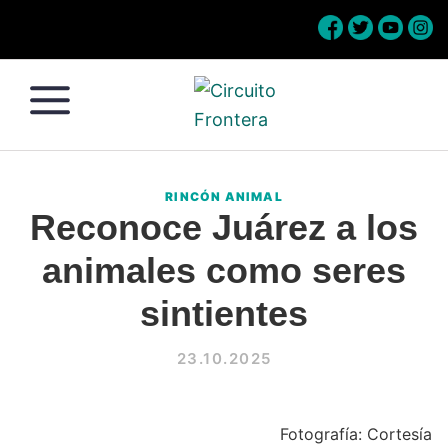
Skip
Skip
Skip
Skip
to
to
to
to
primary
main
primary
footer
navigation
content
sidebar
Circuito
Conéctate
Frontera
con
RINCÓN ANIMAL
la
Reconoce Juárez a los
frontera
animales como seres
sintientes
23.10.2025
Fotografía: Cortesía