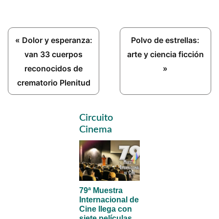
Previous
Next
« Dolor y esperanza:
Polvo de estrellas:
Post:
Post:
van 33 cuerpos
arte y ciencia ficción
reconocidos de
»
crematorio Plenitud
Primary
Circuito
Sidebar
Cinema
79ª Muestra
Internacional de
Cine llega con
siete películas