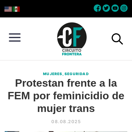
Skip
Skip
Skip
Skip
to
to
to
to
primary
main
primary
footer
navigation
content
sidebar
Circuito
Conéctate
Frontera
con
MUJERES
,
SEGURIDAD
la
Protestan frente a la
frontera
FEM por feminicidio de
mujer trans
08.08.2025