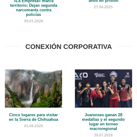
años en prisión
«La Empresa» marca
territorio; Dejan segunda
27.04.2025
narcomanta contra
policías
09.01.2026
CONEXIÓN CORPORATIVA
Cinco lugares para visitar
Juarenses ganan 28
en la Sierra de Chihuahua
medallas y el segundo
lugar en torneo
01.08.2026
macroregional
30.07.2026