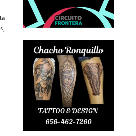
ta
s,