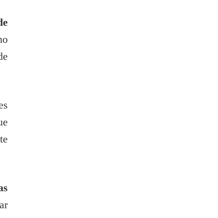
de
mo
de
es
ue
te
as
ar