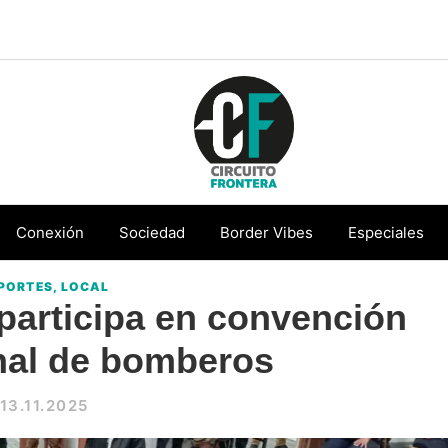
Circuito
Conéctate
Frontera
con
Conexión
Sociedad
Border Vibes
Especiales
la
PORTES
,
LOCAL
frontera
participa en convención
nal de bomberos
13.11.2025