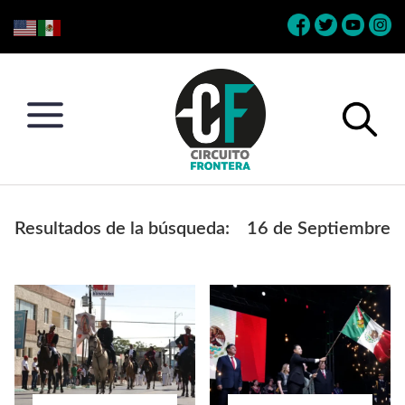
Skip
Skip
Skip
Skip
to
to
to
to
primary
main
primary
footer
navigation
content
sidebar
Circuito
Conéctate
Frontera
con
Resultados de la búsqueda:
16 de Septiembre
la
frontera