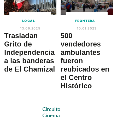
LOCAL
-
FRONTERA
-
13.09.2025
10.01.2023
Trasladan
500
Grito de
vendedores
Independencia
ambulantes
a las banderas
fueron
de El Chamizal
reubicados en
el Centro
Histórico
Primary
Circuito
Sidebar
Cinema