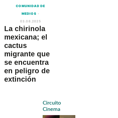
COMUNIDAD DE
MEDIOS
-
03.08.2025
La chirinola
mexicana; el
cactus
migrante que
se encuentra
en peligro de
extinción
Primary
Circuito
Sidebar
Cinema