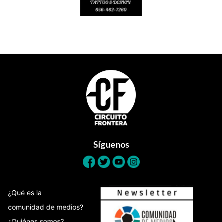
Footer
Síguenos
¿Qué es la
comunidad de medios?
¿Quiénes somos?