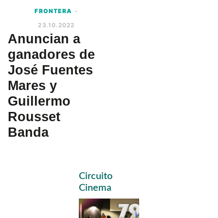
FRONTERA
-
23.10.2022
Anuncian a
ganadores de
José Fuentes
Mares y
Guillermo
Rousset
Banda
Primary
Circuito
Sidebar
Cinema