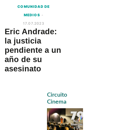
COMUNIDAD DE
MEDIOS
-
17.07.2023
Eric Andrade:
la justicia
pendiente a un
año de su
asesinato
Primary
Circuito
Sidebar
Cinema