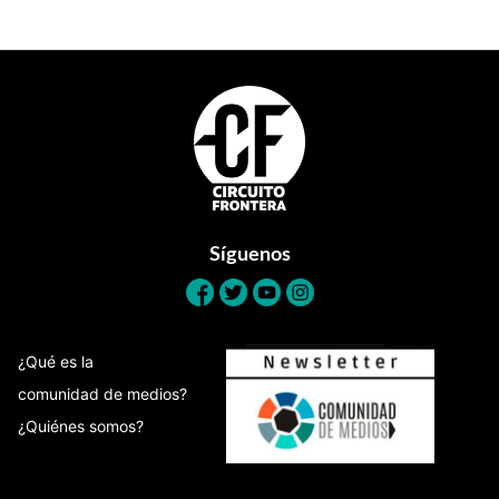
Footer
Síguenos
¿Qué es la
comunidad de medios?
¿Quiénes somos?