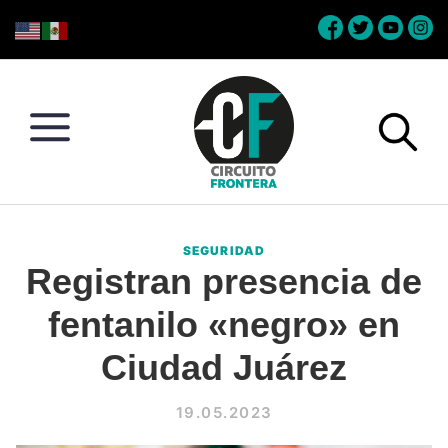
Skip
Skip
Skip
Skip
to
to
to
to
primary
main
primary
footer
navigation
content
sidebar
Circuito
Conéctate
Frontera
con
SEGURIDAD
la
Registran presencia de
frontera
fentanilo «negro» en
Ciudad Juárez
19.05.2023