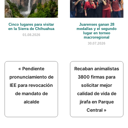
Cinco lugares para visitar
Juarenses ganan 28
en la Sierra de Chihuahua
medallas y el segundo
lugar en torneo
01.08.2026
macroregional
30.07.2026
Previous
Next
« Pendiente
Recaban animalistas
Post:
Post:
pronunciamiento de
3800 firmas para
IEE para revocación
solicitar mejor
de mandato de
calidad de vida de
alcalde
jirafa en Parque
Central »