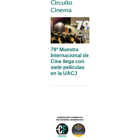
Primary
Circuito
Sidebar
Cinema
79ª Muestra
Internacional de
Cine llega con
siete películas
en la UACJ