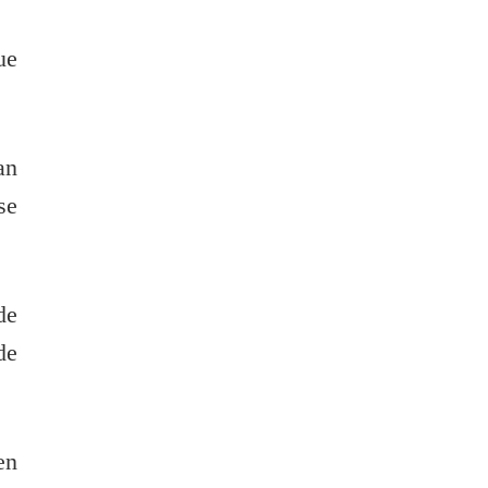
ue
an
se
de
de
en