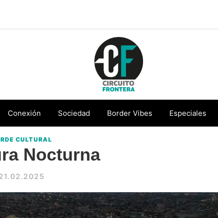
Circuito
Conéctate
Frontera
con
Conexión
Sociedad
Border Vibes
Especiales
la
RDE CULTURAL
frontera
ra Nocturna
21.02.2025