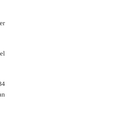
er
el
84
an