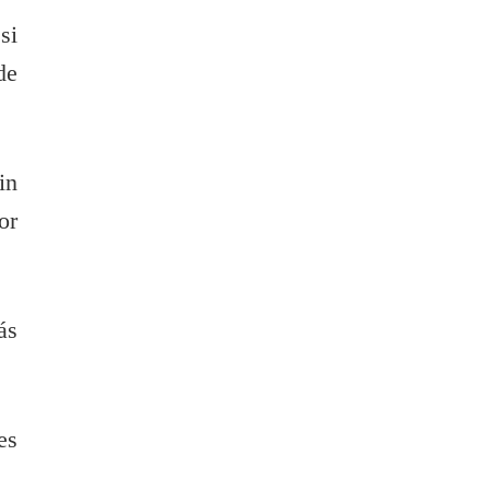
si
de
in
or
ás
es