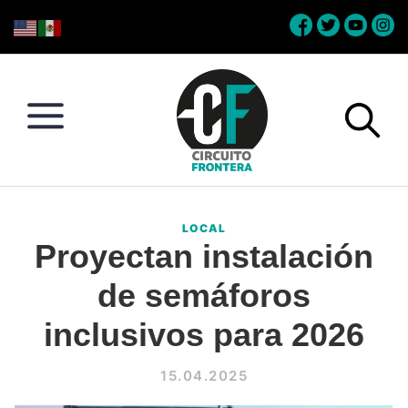
Skip
Skip
Skip
Skip
to
to
to
to
primary
main
primary
footer
navigation
content
sidebar
Circuito
Conéctate
Frontera
con
LOCAL
la
Proyectan instalación
frontera
de semáforos
inclusivos para 2026
15.04.2025