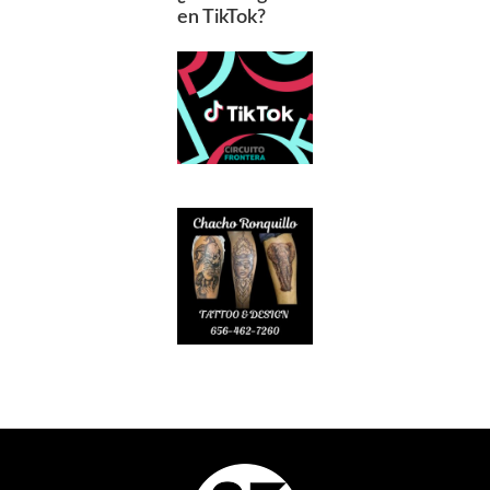
en TikTok?
Footer