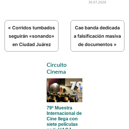
30.07.2026
Previous
Next
« Corridos tumbados
Cae banda dedicada
Post:
Post:
seguirán «sonando»
a falsificación masiva
en Ciudad Juárez
de documentos »
Primary
Circuito
Sidebar
Cinema
79ª Muestra
Internacional de
Cine llega con
siete películas