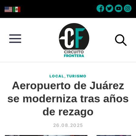
Skip
Skip
Skip
Skip
to
to
to
to
primary
main
primary
footer
navigation
content
sidebar
Circuito
Conéctate
Frontera
con
LOCAL
,
TURISMO
la
Aeropuerto de Juárez
frontera
se moderniza tras años
de rezago
26.08.2025