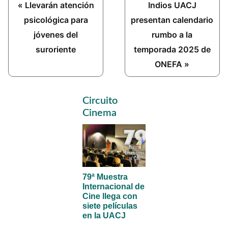
Previous
Next
« Llevarán atención
Indios UACJ
Post:
Post:
psicológica para
presentan calendario
jóvenes del
rumbo a la
suroriente
temporada 2025 de
ONEFA »
Primary
Circuito
Sidebar
Cinema
79ª Muestra
Internacional de
Cine llega con
siete películas
en la UACJ