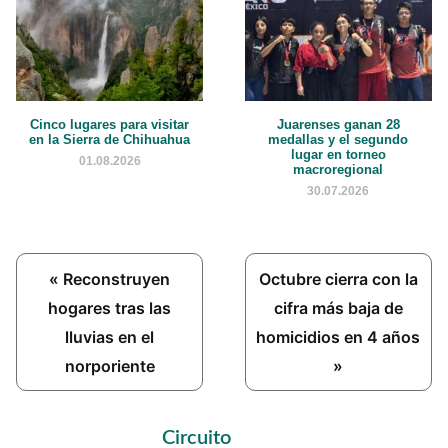
Cinco lugares para visitar
Juarenses ganan 28
en la Sierra de Chihuahua
medallas y el segundo
lugar en torneo
01.08.2026
macroregional
30.07.2026
Previous
Next
« Reconstruyen
Octubre cierra con la
Post:
Post:
hogares tras las
cifra más baja de
lluvias en el
homicidios en 4 años
norporiente
»
Primary
Circuito