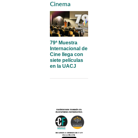
Sidebar
Cinema
79ª Muestra
Internacional de
Cine llega con
siete películas
en la UACJ