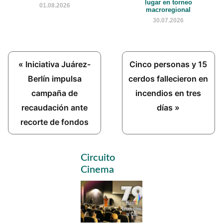
lugar en torneo
01.08.2026
macroregional
30.07.2026
Previous
Next
« Iniciativa Juárez-
Cinco personas y 15
Post:
Post:
Berlín impulsa
cerdos fallecieron en
campaña de
incendios en tres
recaudación ante
días »
recorte de fondos
Primary
Circuito
Sidebar
Cinema