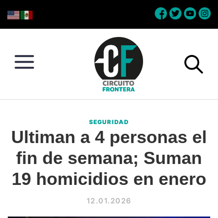
Skip
Skip
Skip
Skip
to
to
to
to
primary
main
primary
footer
navigation
content
sidebar
Circuito
Conéctate
Frontera
con
SEGURIDAD
la
Ultiman a 4 personas el
frontera
fin de semana; Suman
19 homicidios en enero
12.01.2026