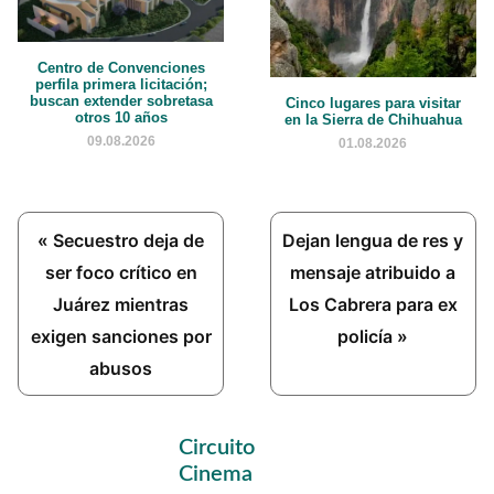
Centro de Convenciones
perfila primera licitación;
buscan extender sobretasa
Cinco lugares para visitar
otros 10 años
en la Sierra de Chihuahua
09.08.2026
01.08.2026
Previous
Next
« Secuestro deja de
Dejan lengua de res y
Post:
Post:
ser foco crítico en
mensaje atribuido a
Juárez mientras
Los Cabrera para ex
exigen sanciones por
policía »
abusos
Primary
Circuito
Sidebar
Cinema