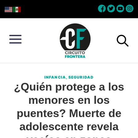
Skip
Skip
Skip
Skip
to
to
to
to
primary
main
primary
footer
navigation
content
sidebar
Circuito
Conéctate
Frontera
con
INFANCIA
,
SEGURIDAD
la
¿Quién protege a los
frontera
menores en los
puentes? Muerte de
adolescente revela