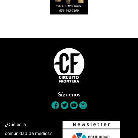
Footer
Síguenos
¿Qué es la
comunidad de medios?