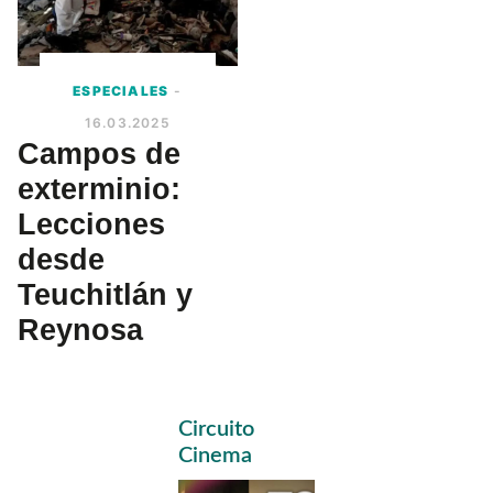
ESPECIALES
-
16.03.2025
Campos de
exterminio:
Lecciones
desde
Teuchitlán y
Reynosa
Primary
Circuito
Sidebar
Cinema