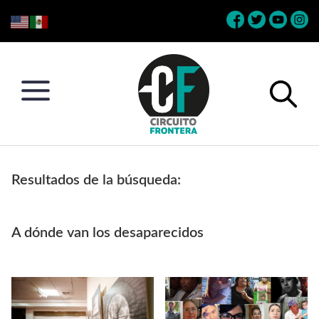
Skip
Skip
Skip
Skip
to
to
to
to
primary
main
primary
footer
navigation
content
sidebar
Circuito
Conéctate
Frontera
con
Resultados de la búsqueda:
la
frontera
A dónde van los desaparecidos