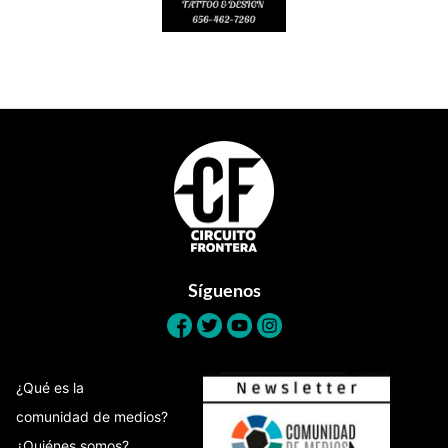
Footer
Síguenos
¿Qué es la
comunidad de medios?
¿Quiénes somos?