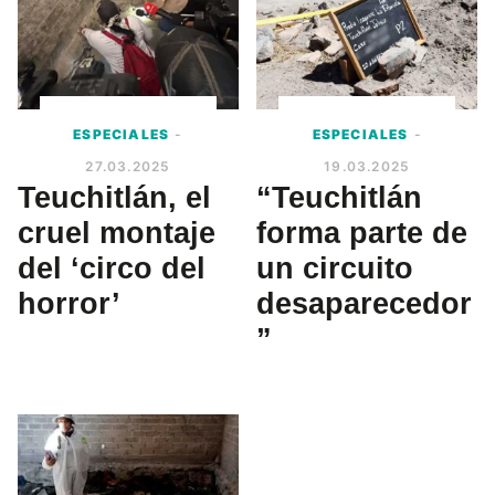
ESPECIALES
-
ESPECIALES
-
27.03.2025
19.03.2025
Teuchitlán, el
“Teuchitlán
cruel montaje
forma parte de
del ‘circo del
un circuito
horror’
desaparecedor
”