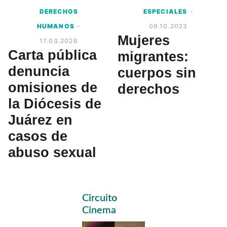
DERECHOS
ESPECIALES
-
HUMANOS
-
09.10.2023
Mujeres
17.03.2026
Carta pública
migrantes:
denuncia
cuerpos sin
omisiones de
derechos
la Diócesis de
Juárez en
casos de
abuso sexual
Primary
Circuito
Sidebar
Cinema