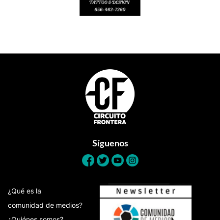
Footer
Síguenos
¿Qué es la
comunidad de medios?
¿Quiénes somos?