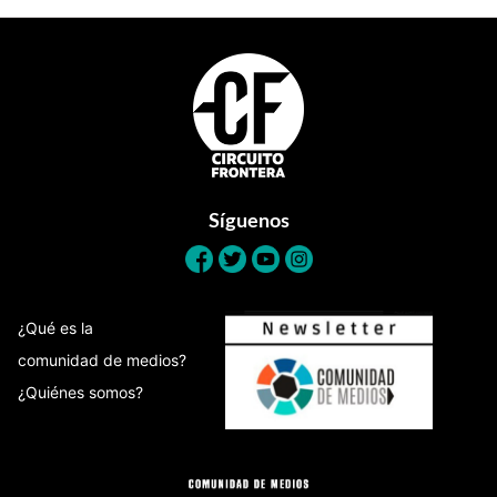
Footer
Síguenos
¿Qué es la
comunidad de medios?
¿Quiénes somos?