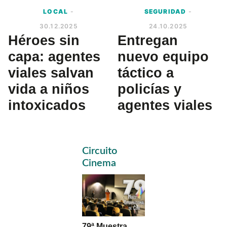
LOCAL
-
SEGURIDAD
-
30.12.2025
24.10.2025
Héroes sin
Entregan
capa: agentes
nuevo equipo
viales salvan
táctico a
vida a niños
policías y
intoxicados
agentes viales
Primary
Circuito
Sidebar
Cinema
79ª Muestra