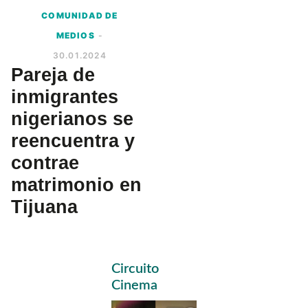
COMUNIDAD DE
MEDIOS
-
30.01.2024
Pareja de
inmigrantes
nigerianos se
reencuentra y
contrae
matrimonio en
Tijuana
Primary
Circuito
Sidebar
Cinema