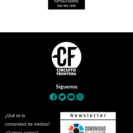
Footer
Síguenos
¿Qué es la
comunidad de medios?
¿Quiénes somos?