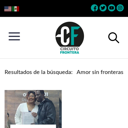
Skip
Skip
Skip
Skip
to
to
to
to
primary
main
primary
footer
navigation
content
sidebar
Circuito
Conéctate
Frontera
con
Resultados de la búsqueda:
Amor sin fronteras
la
frontera