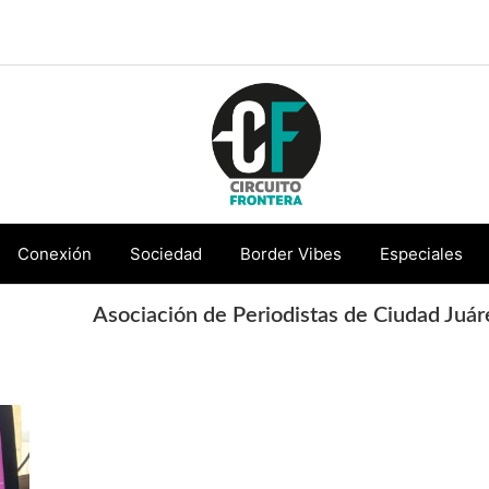
Circuito
Conéctate
Frontera
con
Conexión
Sociedad
Border Vibes
Especiales
la
Asociación de Periodistas de Ciudad Juár
frontera