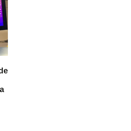
de
ra