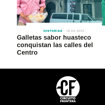
HISTORIAS
- 18.04.2025
Galletas sabor huasteco
conquistan las calles del
Centro
Footer