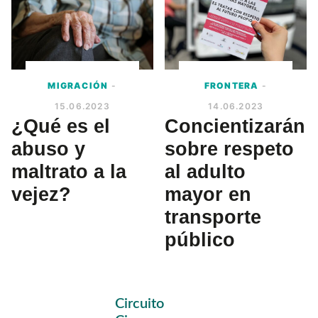
MIGRACIÓN
-
FRONTERA
-
15.06.2023
14.06.2023
¿Qué es el
Concientizarán
abuso y
sobre respeto
maltrato a la
al adulto
vejez?
mayor en
transporte
público
Primary
Circuito