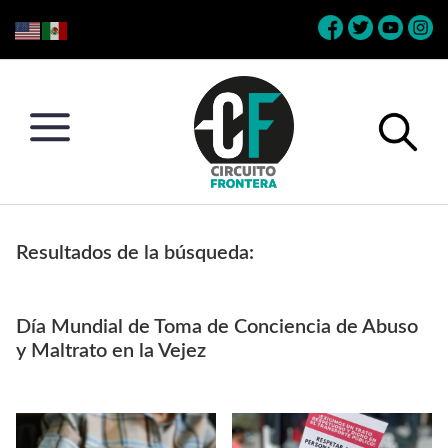
Skip
Skip
Skip
Skip
to
to
to
to
primary
main
primary
footer
navigation
content
sidebar
Circuito
Conéctate
Frontera
con
Resultados de la búsqueda:
la
frontera
Día Mundial de Toma de Conciencia de Abuso
y Maltrato en la Vejez