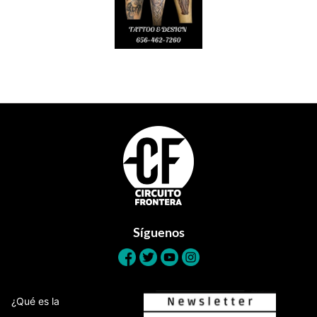
Footer
Síguenos
¿Qué es la