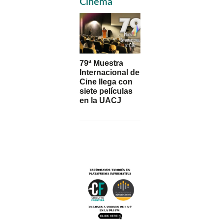
Sidebar
Cinema
79ª Muestra
Internacional de
Cine llega con
siete películas
en la UACJ