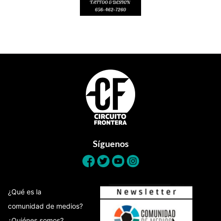
Footer
Síguenos
¿Qué es la
comunidad de medios?
¿Quiénes somos?