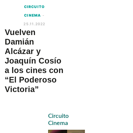
CIRCUITO
CINEMA
-
25.11.2022
Vuelven
Damián
Alcázar y
Joaquín Cosío
a los cines con
“El Poderoso
Victoria”
Primary
Circuito
Sidebar
Cinema