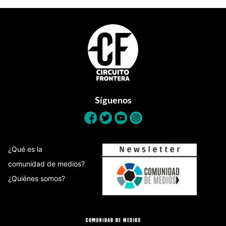
Footer
Síguenos
¿Qué es la
comunidad de medios?
¿Quiénes somos?