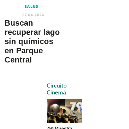
SALUD
-
27.04.2026
Buscan
recuperar lago
sin químicos
en Parque
Central
Primary
Circuito
Sidebar
Cinema
79ª Muestra