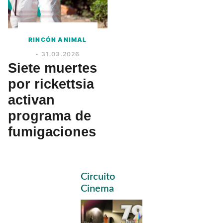
RINCÓN ANIMAL
- 31.03.2026
Siete muertes
por rickettsia
activan
programa de
fumigaciones
Primary
Circuito
Sidebar
Cinema