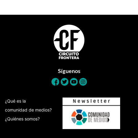
Footer
Síguenos
¿Qué es la
comunidad de medios?
¿Quiénes somos?