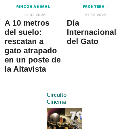
RINCÓN ANIMAL
FRONTERA
-
- 11.02.2026
21.02.2022
A 10 metros
Día
del suelo:
Internacional
rescatan a
del Gato
gato atrapado
en un poste de
la Altavista
Primary
Circuito
Sidebar
Cinema