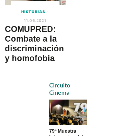
HISTORIAS
-
11.06.2021
COMUPRED:
Combate a la
discriminación
y homofobia
Primary
Circuito
Sidebar
Cinema
79ª Muestra