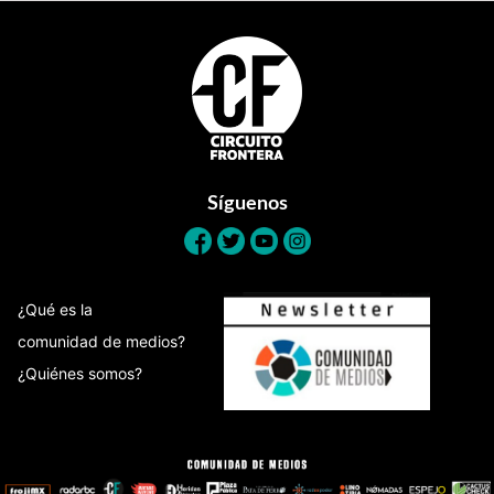
Footer
Síguenos
¿Qué es la
comunidad de medios?
¿Quiénes somos?