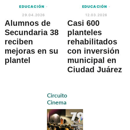
EDUCACIÓN
-
EDUCACIÓN
-
29.04.2026
12.03.2026
Alumnos de
Casi 600
Secundaria 38
planteles
reciben
rehabilitados
mejoras en su
con inversión
plantel
municipal en
Ciudad Juárez
Primary
Circuito
Sidebar
Cinema