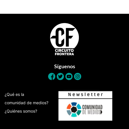
Footer
Síguenos
¿Qué es la
comunidad de medios?
¿Quiénes somos?