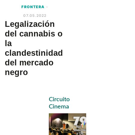
FRONTERA
-
07.05.2022
Legalización
del cannabis o
la
clandestinidad
del mercado
negro
Primary
Circuito
Sidebar
Cinema