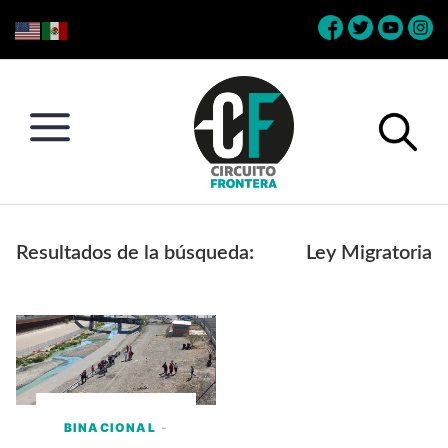
Skip
Skip
Skip
Skip
to
to
to
to
primary
main
primary
footer
navigation
content
sidebar
Circuito
Conéctate
Frontera
con
Resultados de la búsqueda:
Ley Migratoria
la
frontera
BINACIONAL
-