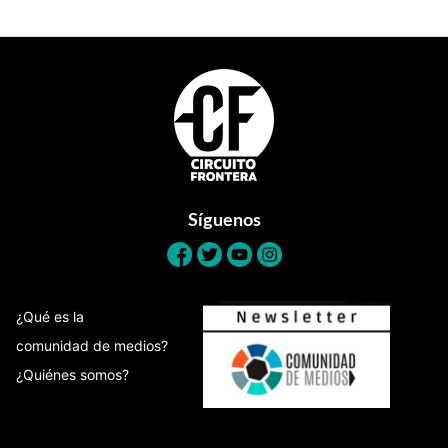
Footer
Síguenos
¿Qué es la
comunidad de medios?
¿Quiénes somos?