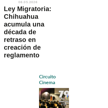
06.05.2026
Ley Migratoria:
Chihuahua
acumula una
década de
retraso en
creación de
reglamento
Primary
Circuito
Sidebar
Cinema