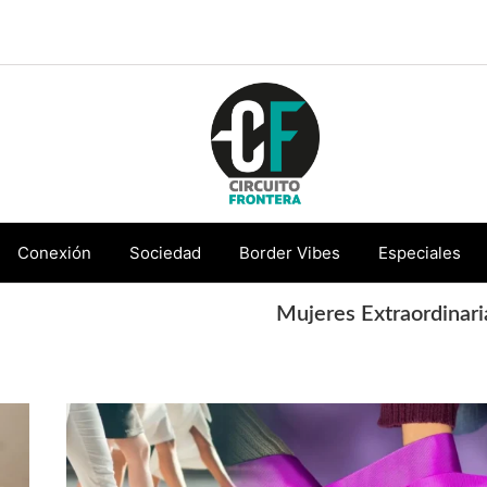
Circuito
Conéctate
Frontera
con
Conexión
Sociedad
Border Vibes
Especiales
la
frontera
Mujeres Extraordinari