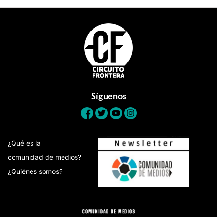
Footer
Síguenos
¿Qué es la
comunidad de medios?
¿Quiénes somos?