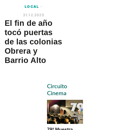
LOCAL
-
31.12.2025
El fin de año
tocó puertas
de las colonias
Obrera y
Barrio Alto
Primary
Circuito
Sidebar
Cinema
79ª Muestra