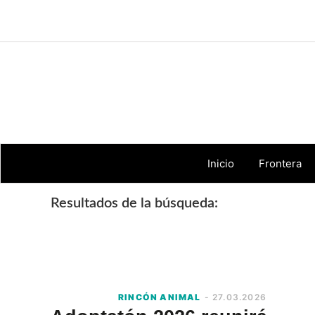
Skip
Skip
Skip
Skip
to
to
to
to
primary
main
primary
footer
navigation
content
sidebar
Inicio
Frontera
Resultados de la búsqueda:
RINCÓN ANIMAL
- 27.03.2026