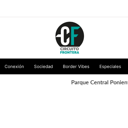
Circuito
Conéctate
Frontera
con
Conexión
Sociedad
Border Vibes
Especiales
la
frontera
Parque Central Ponien