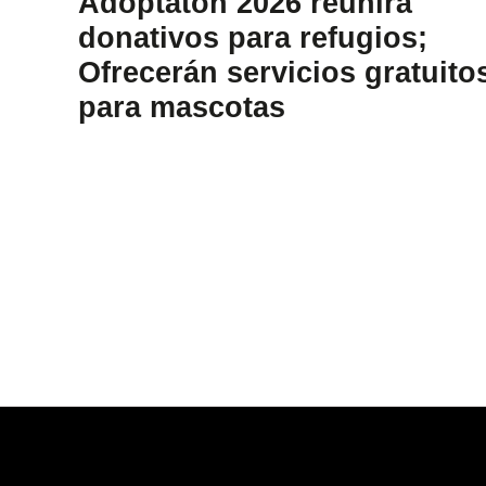
Adoptatón 2026 reunirá
donativos para refugios;
Ofrecerán servicios gratuito
para mascotas
Footer