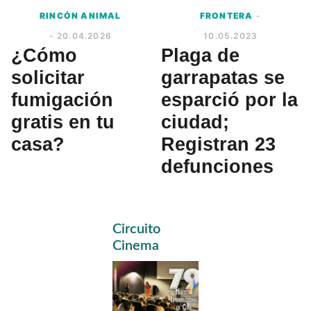
RINCÓN ANIMAL
FRONTERA
-
- 20.04.2026
10.05.2023
¿Cómo
Plaga de
solicitar
garrapatas se
fumigación
esparció por la
gratis en tu
ciudad;
casa?
Registran 23
defunciones
Primary
Circuito
Sidebar
Cinema