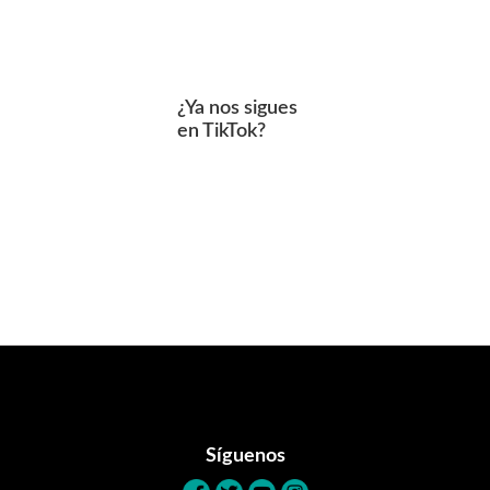
¿Ya nos sigues
en TikTok?
Footer
Síguenos