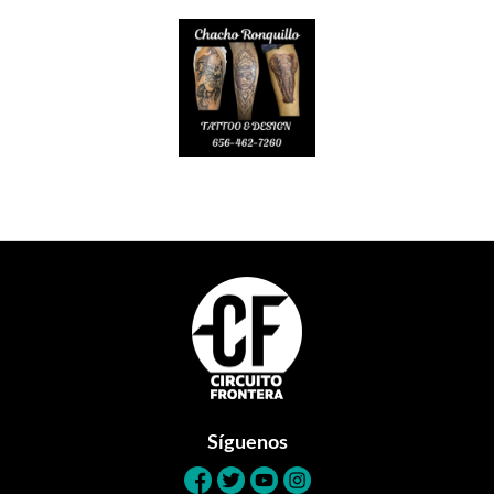
Footer
Síguenos