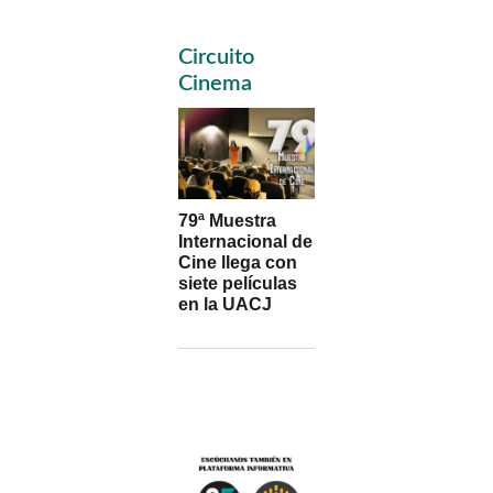
omitted
Primary
Circuito
Sidebar
Cinema
79ª Muestra
Internacional de
Cine llega con
siete películas
en la UACJ