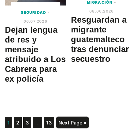
MIGRACIÓN
-
08.06.2026
SEGURIDAD
-
Resguardan a
06.07.2026
migrante
Dejan lengua
guatemalteco
de res y
tras denunciar
mensaje
secuestro
atribuido a Los
Cabrera para
ex policía
Interim
Page
Page
Page
…
Page
Go
1
2
3
13
Next Page »
to
pages