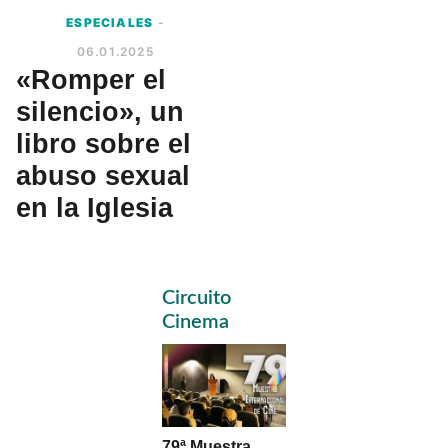
ESPECIALES
-
06.01.2025
«Romper el
silencio», un
libro sobre el
abuso sexual
en la Iglesia
Primary
Circuito
Sidebar
Cinema
79ª Muestra