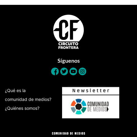
Footer
Síguenos
¿Qué es la
comunidad de medios?
¿Quiénes somos?