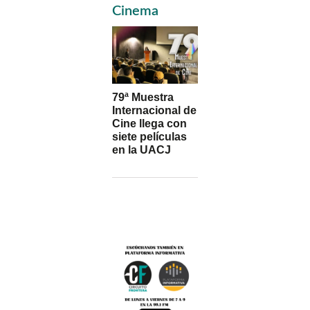
Sidebar
Cinema
79ª Muestra
Internacional de
Cine llega con
siete películas
en la UACJ