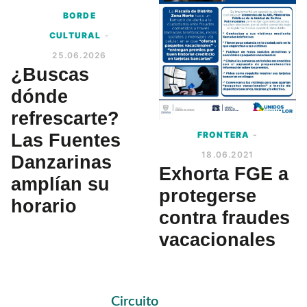
BORDE
CULTURAL
-
25.06.2026
¿Buscas
dónde
refrescarte?
FRONTERA
-
Las Fuentes
18.06.2021
Danzarinas
Exhorta FGE a
amplían su
protegerse
horario
contra fraudes
vacacionales
Primary
Circuito