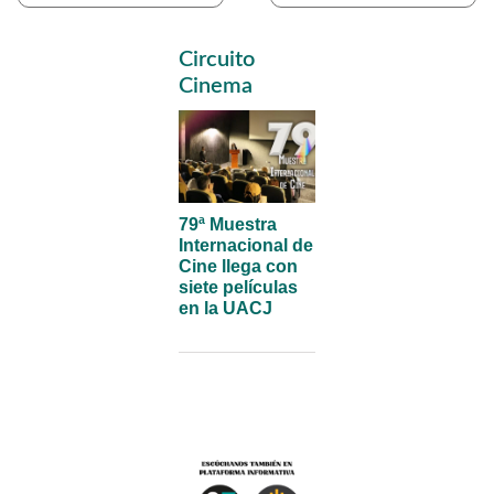
Primary
Circuito
Sidebar
Cinema
79ª Muestra
Internacional de
Cine llega con
siete películas
en la UACJ