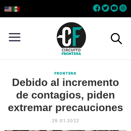
Skip
Skip
Skip
Skip
to
to
to
to
primary
main
primary
footer
navigation
content
sidebar
Circuito
Conéctate
Frontera
con
FRONTERA
la
Debido al incremento
frontera
de contagios, piden
extremar precauciones
29.01.2022