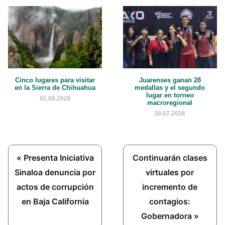
Cinco lugares para visitar
Juarenses ganan 28
en la Sierra de Chihuahua
medallas y el segundo
lugar en torneo
01.08.2026
macroregional
30.07.2026
Previous
Next
« Presenta Iniciativa
Continuarán clases
Post:
Post:
Sinaloa denuncia por
virtuales por
actos de corrupción
incremento de
en Baja California
contagios:
Gobernadora »