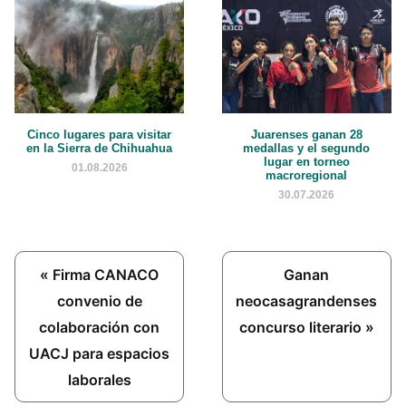
Cinco lugares para visitar
Juarenses ganan 28
en la Sierra de Chihuahua
medallas y el segundo
lugar en torneo
01.08.2026
macroregional
30.07.2026
Previous
Next
« Firma CANACO
Ganan
Post:
Post:
convenio de
neocasagrandenses
colaboración con
concurso literario »
UACJ para espacios
laborales