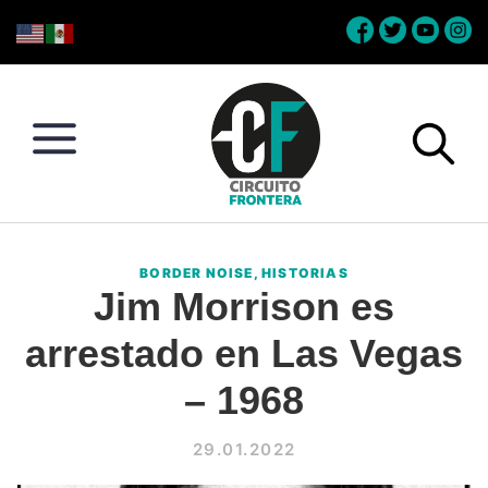
Skip
Skip
Skip
Skip
to
to
to
to
primary
main
primary
footer
navigation
content
sidebar
Circuito
Conéctate
Frontera
con
BORDER NOISE
,
HISTORIAS
la
Jim Morrison es
frontera
arrestado en Las Vegas
– 1968
29.01.2022