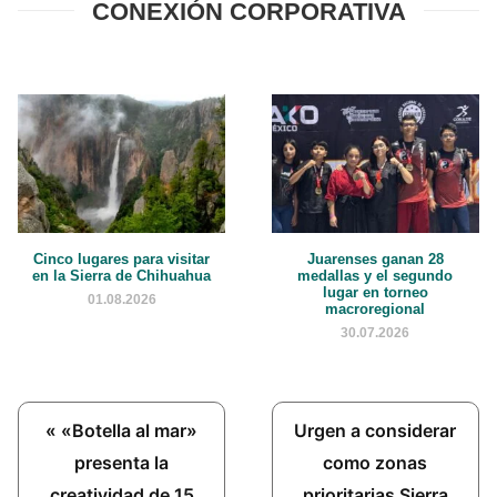
CONEXIÓN CORPORATIVA
Cinco lugares para visitar
Juarenses ganan 28
en la Sierra de Chihuahua
medallas y el segundo
lugar en torneo
01.08.2026
macroregional
30.07.2026
Previous
Next
« «Botella al mar»
Urgen a considerar
Post:
Post:
presenta la
como zonas
creatividad de 15
prioritarias Sierra