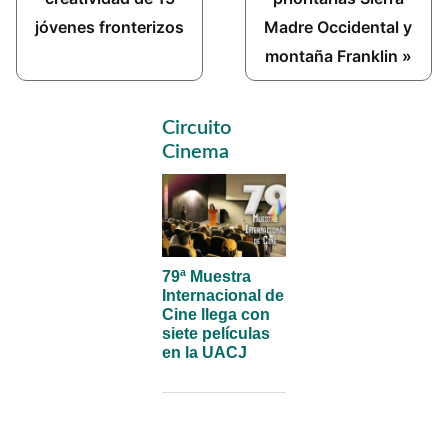
jóvenes fronterizos
Madre Occidental y
montaña Franklin »
Primary
Circuito
Sidebar
Cinema
79ª Muestra
Internacional de
Cine llega con
siete películas
en la UACJ