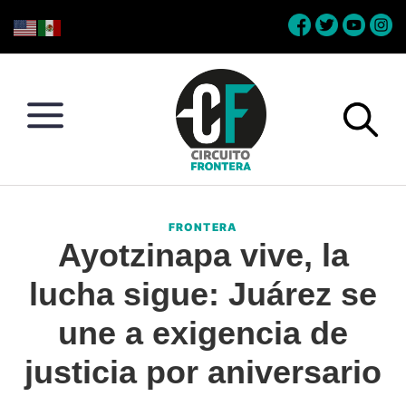
Skip
Skip
Skip
Skip
to
to
to
to
primary
main
primary
footer
navigation
content
sidebar
Circuito
Conéctate
Frontera
con
FRONTERA
la
Ayotzinapa vive, la
frontera
lucha sigue: Juárez se
une a exigencia de
justicia por aniversario