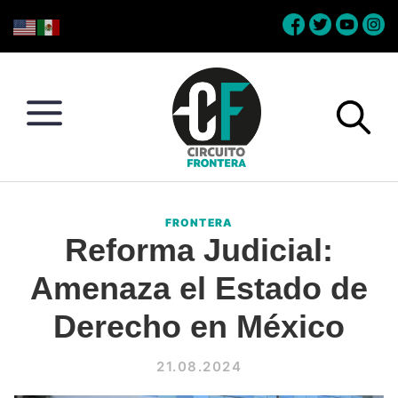
Skip
Skip
Skip
Skip
to
to
to
to
primary
main
primary
footer
navigation
content
sidebar
Circuito
Conéctate
Frontera
con
FRONTERA
la
Reforma Judicial:
frontera
Amenaza el Estado de
Derecho en México
21.08.2024