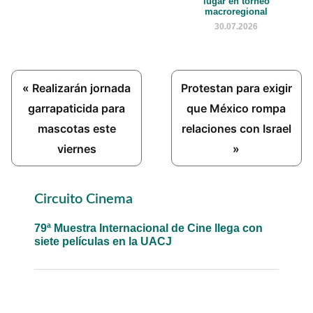
lugar en torneo
macroregional
30.07.2026
Previous
Next
« Realizarán jornada
Protestan para exigir
Post:
Post:
garrapaticida para
que México rompa
mascotas este
relaciones con Israel
viernes
»
Primary
Circuito Cinema
Sidebar
79ª Muestra Internacional de Cine llega con
siete películas en la UACJ