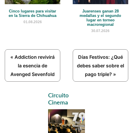
Cinco lugares para visitar
Juarenses ganan 28
en la Sierra de Chihuahua
medallas y el segundo
lugar en torneo
01.08.2026
macroregional
30.07.2026
Previous
Next
« Addiction revivirá
Días Festivos: ¿Qué
Post:
Post:
la esencia de
debes saber sobre el
Avenged Sevenfold
pago triple? »
Primary
Circuito
Sidebar
Cinema