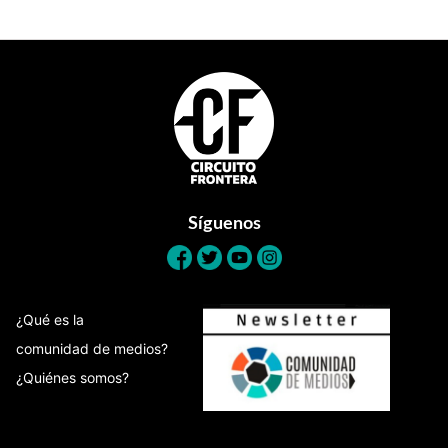
Footer
Síguenos
¿Qué es la
comunidad de medios?
¿Quiénes somos?