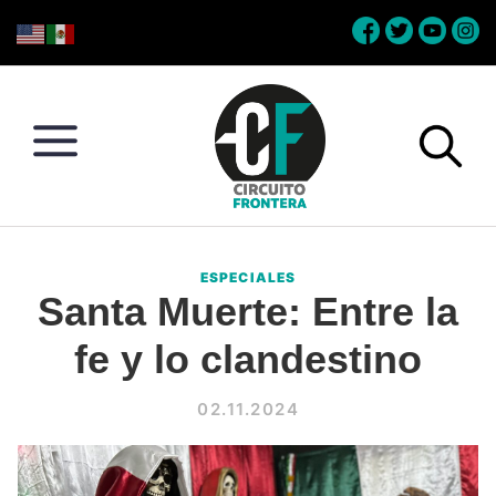
Skip
Skip
Skip
Skip
to
to
to
to
primary
main
primary
footer
navigation
content
sidebar
Circuito
Conéctate
Frontera
con
ESPECIALES
la
Santa Muerte: Entre la
frontera
fe y lo clandestino
02.11.2024