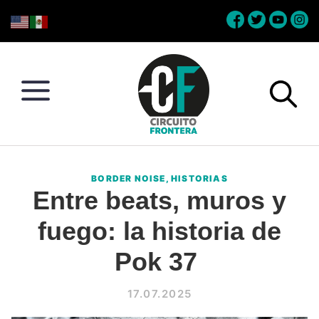
Skip
Skip
Skip
Skip
to
to
to
to
primary
main
primary
footer
navigation
content
sidebar
Circuito
Conéctate
Frontera
con
BORDER NOISE
,
HISTORIAS
la
Entre beats, muros y
frontera
fuego: la historia de
Pok 37
17.07.2025