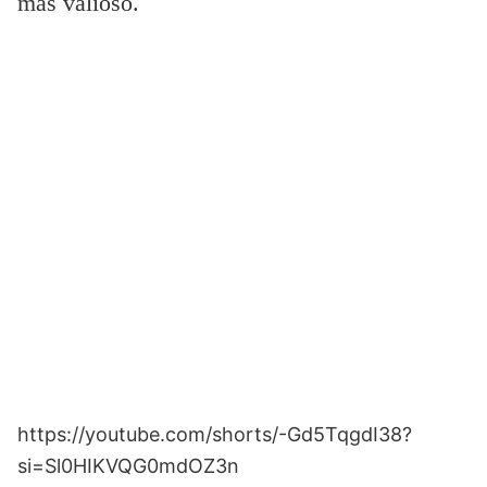
más valioso.
https://youtube.com/shorts/-Gd5TqgdI38?
si=Sl0HIKVQG0mdOZ3n