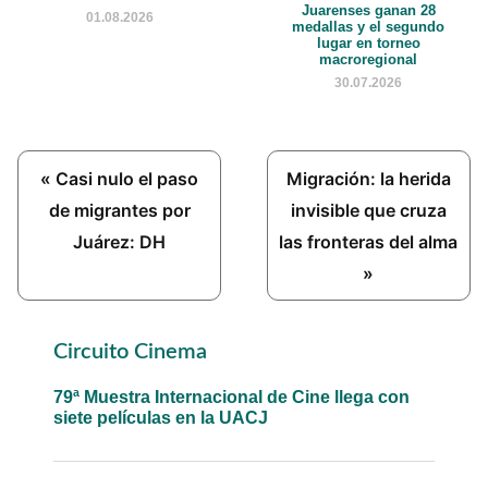
Juarenses ganan 28
01.08.2026
medallas y el segundo
lugar en torneo
macroregional
30.07.2026
Previous
Next
« Casi nulo el paso
Migración: la herida
Post:
Post:
de migrantes por
invisible que cruza
Juárez: DH
las fronteras del alma
»
Primary
Circuito Cinema
Sidebar
79ª Muestra Internacional de Cine llega con
siete películas en la UACJ