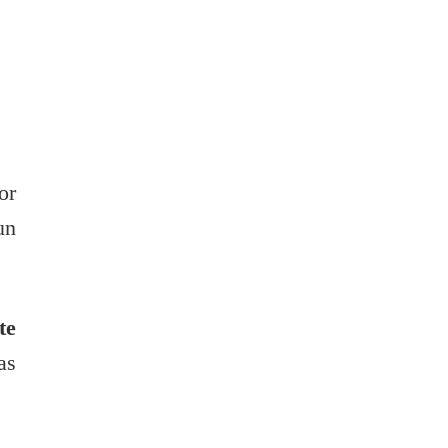
or
un
te
as