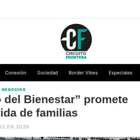
Circuito
Conéctate
Frontera
con
Conexión
Sociedad
Border Vibes
Especiales
la
NEGOCIOS
frontera
 del Bienestar” promete
ida de familias
02.09.2025