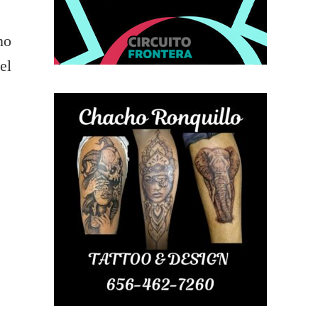
no
el