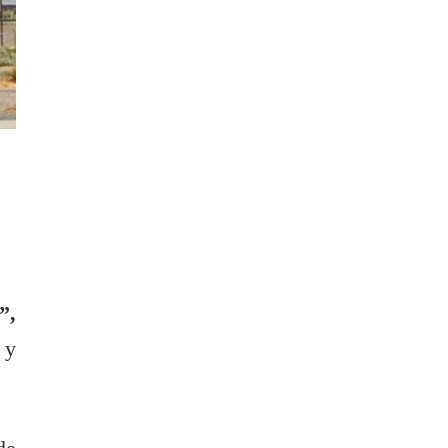
”,
 y