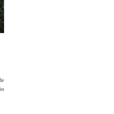
de
ón