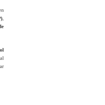
en
)
,
de
ol
al
ar