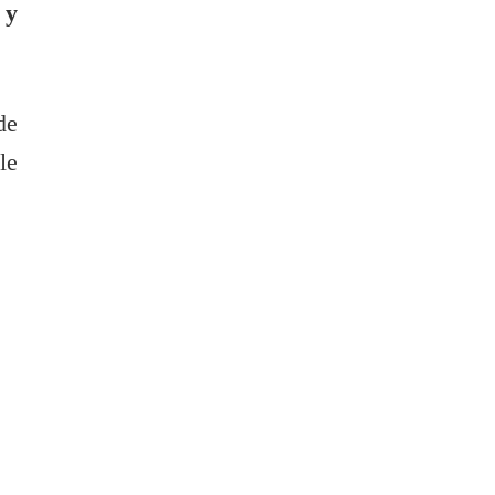
 y
de
le