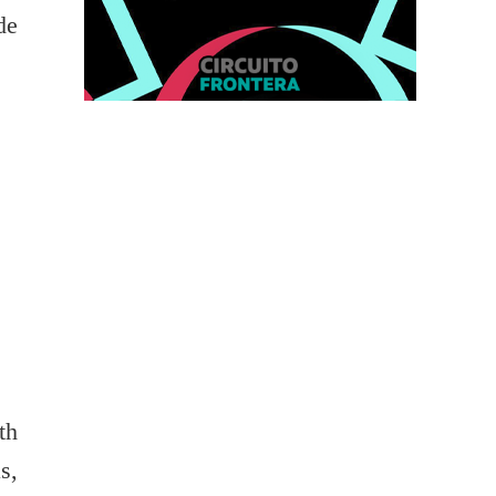
de
th
s,