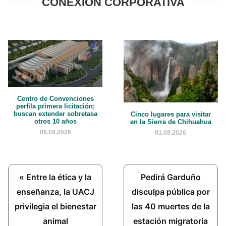
CONEXIÓN CORPORATIVA
Centro de Convenciones
perfila primera licitación;
buscan extender sobretasa
Cinco lugares para visitar
otros 10 años
en la Sierra de Chihuahua
09.08.2026
01.08.2026
Previous
Next
« Entre la ética y la
Pedirá Garduño
Post:
Post:
enseñanza, la UACJ
disculpa pública por
privilegia el bienestar
las 40 muertes de la
animal
estación migratoria