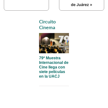
de Juárez »
Primary
Circuito
Sidebar
Cinema
79ª Muestra
Internacional de
Cine llega con
siete películas
en la UACJ