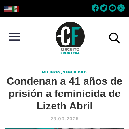
Skip
Skip
Skip
Skip
to
to
to
to
primary
main
primary
footer
navigation
content
sidebar
Circuito
Conéctate
Frontera
con
MUJERES
,
SEGURIDAD
la
Condenan a 41 años de
frontera
prisión a feminicida de
Lizeth Abril
23.09.2025